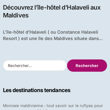
Découvrez l’île-hôtel d’Halaveli aux
Maldives
L’île-hôtel d’Halaveli ( ou Constance Halaveli
Resort ) est une île des Maldives située dans...
R
e
c
h
e
Les destinations tendances
r
c
h
Monnaie maldivienne : tout savoir sur le rufiyaa pour
e