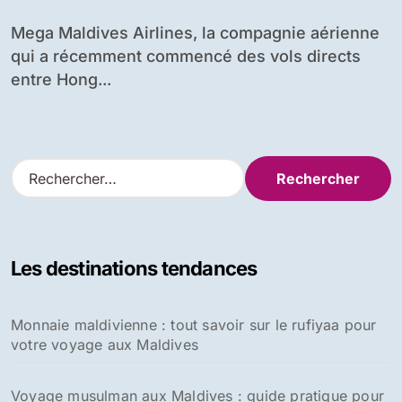
Mega Maldives Airlines, la compagnie aérienne
qui a récemment commencé des vols directs
entre Hong...
R
e
c
h
e
Les destinations tendances
r
c
h
Monnaie maldivienne : tout savoir sur le rufiyaa pour
e
votre voyage aux Maldives
r
:
Voyage musulman aux Maldives : guide pratique pour