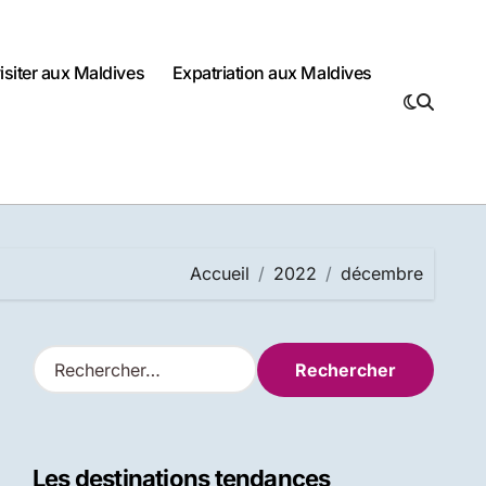
visiter aux Maldives
Expatriation aux Maldives
Accueil
2022
décembre
R
e
c
h
e
Les destinations tendances
r