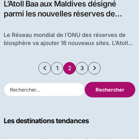
L’Atoll Baa aux Maldives désigné
parmi les nouvelles réserves de
biosphère au réseau MAB de
l’UNESCO
Le Réseau mondial de l’ONU des réserves de
biosphère va ajouter 18 nouveaux sites. L’Atoll...
Pagination
1
2
3
des
R
e
publications
c
h
e
Les destinations tendances
r
c
h