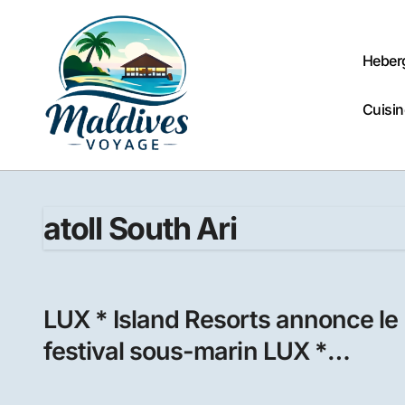
Passer
au
contenu
Heber
Cuisin
atoll South Ari
LUX * Island Resorts annonce le
festival sous-marin LUX *
Maldives