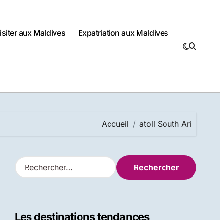
visiter aux Maldives
Expatriation aux Maldives
Accueil
atoll South Ari
R
e
c
h
e
Les destinations tendances
r