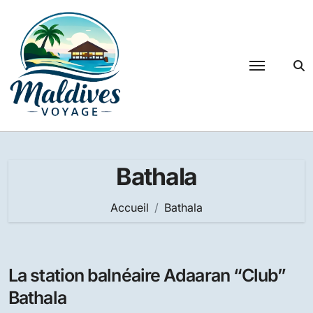
Passer
au
contenu
Bathala
Accueil
Bathala
La station balnéaire Adaaran “Club”
Bathala