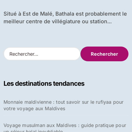
Situé à Est de Malé, Bathala est probablement le
meilleur centre de villégiature ou station...
R
e
c
h
e
Les destinations tendances
r
c
h
Monnaie maldivienne : tout savoir sur le rufiyaa pour
e
votre voyage aux Maldives
r
:
Voyage musulman aux Maldives : guide pratique pour
un séjour halal inoubliable