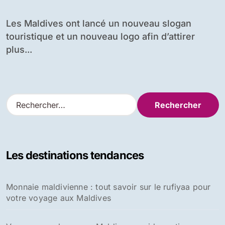
l’activité
Les Maldives ont lancé un nouveau slogan
touristique et un nouveau logo afin d’attirer
plus...
R
e
c
h
e
Les destinations tendances
r
c
h
Monnaie maldivienne : tout savoir sur le rufiyaa pour
e
votre voyage aux Maldives
r
: