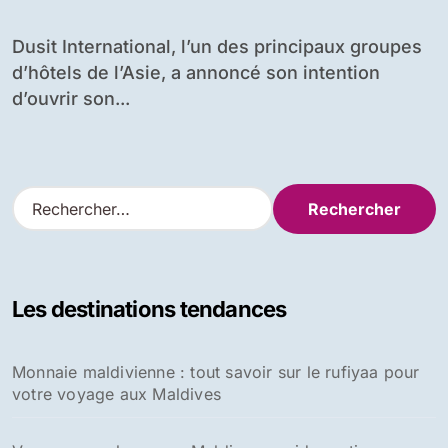
Dusit International, l’un des principaux groupes
d’hôtels de l’Asie, a annoncé son intention
d’ouvrir son...
R
e
c
h
e
Les destinations tendances
r
c
h
Monnaie maldivienne : tout savoir sur le rufiyaa pour
e
votre voyage aux Maldives
r
: