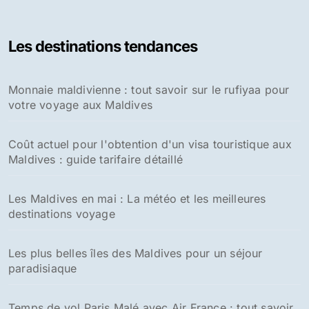
h
e
Les destinations tendances
r
c
h
Monnaie maldivienne : tout savoir sur le rufiyaa pour
e
votre voyage aux Maldives
r
:
Coût actuel pour l'obtention d'un visa touristique aux
Maldives : guide tarifaire détaillé
Les Maldives en mai : La météo et les meilleures
destinations voyage
Les plus belles îles des Maldives pour un séjour
paradisiaque
Temps de vol Paris Malé avec Air France : tout savoir