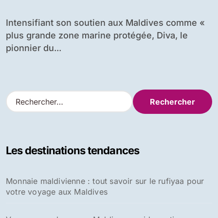
Intensifiant son soutien aux Maldives comme «
plus grande zone marine protégée, Diva, le
pionnier du...
R
e
c
h
e
Les destinations tendances
r
c
h
Monnaie maldivienne : tout savoir sur le rufiyaa pour
e
votre voyage aux Maldives
r
: