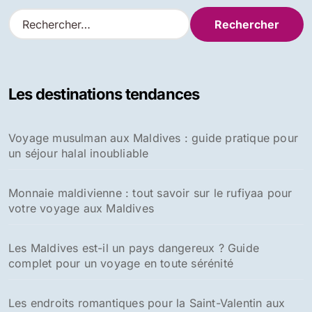
R
e
c
h
e
Les destinations tendances
r
c
h
Voyage musulman aux Maldives : guide pratique pour
e
un séjour halal inoubliable
r
:
Monnaie maldivienne : tout savoir sur le rufiyaa pour
votre voyage aux Maldives
Les Maldives est-il un pays dangereux ? Guide
complet pour un voyage en toute sérénité
Les endroits romantiques pour la Saint-Valentin aux