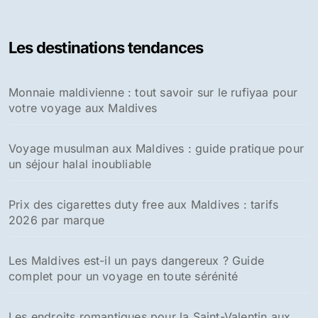
h
e
Les destinations tendances
r
c
h
Monnaie maldivienne : tout savoir sur le rufiyaa pour
e
votre voyage aux Maldives
r
:
Voyage musulman aux Maldives : guide pratique pour
un séjour halal inoubliable
Prix des cigarettes duty free aux Maldives : tarifs
2026 par marque
Les Maldives est-il un pays dangereux ? Guide
complet pour un voyage en toute sérénité
Les endroits romantiques pour la Saint-Valentin aux