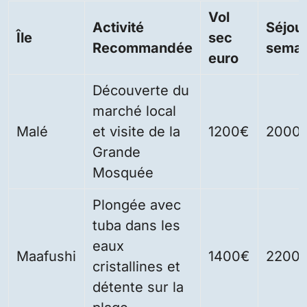
Vol
Activité
Séjour
Île
sec
Recommandée
semai
euro
Découverte du
marché local
Malé
et visite de la
1200€
2000
Grande
Mosquée
Plongée avec
tuba dans les
eaux
Maafushi
1400€
2200
cristallines et
détente sur la