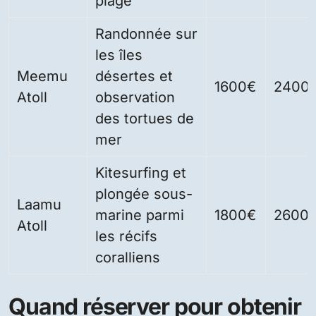
plage
Randonnée sur
les îles
Meemu
désertes et
1600€
2400
Atoll
observation
des tortues de
mer
Kitesurfing et
plongée sous-
Laamu
marine parmi
1800€
2600
Atoll
les récifs
coralliens
Quand réserver pour obtenir