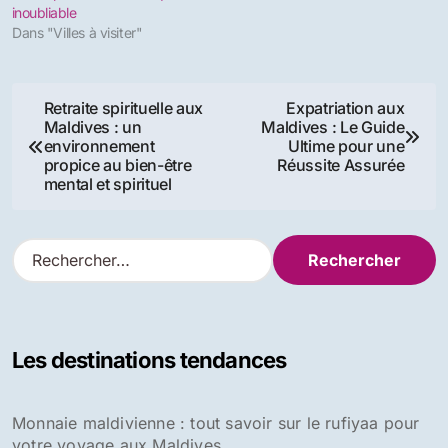
inoubliable
Dans "Villes à visiter"
Navigation
Retraite spirituelle aux
Expatriation aux
Maldives : un
Maldives : Le Guide
de
environnement
Ultime pour une
propice au bien-être
Réussite Assurée
l’article
mental et spirituel
R
e
c
h
e
Les destinations tendances
r
c
h
Monnaie maldivienne : tout savoir sur le rufiyaa pour
e
votre voyage aux Maldives
r