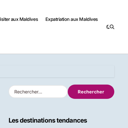
visiter aux Maldives
Expatriation aux Maldives
R
e
c
h
e
Les destinations tendances
r
c