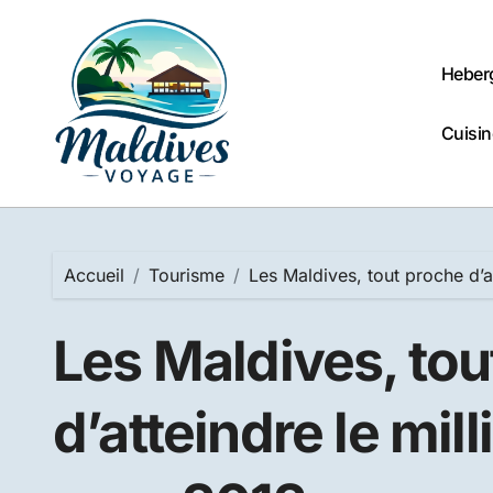
Passer
au
contenu
Heber
Cuisin
Accueil
Tourisme
Les Maldives, tout proche d’at
Les Maldives, tou
d’atteindre le mill