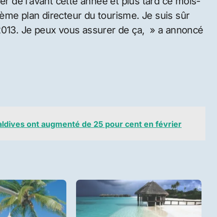
er de l’avant cette année et plus tard ce mois-
trième plan directeur du tourisme. Je suis sûr
 2013. Je peux vous assurer de ça, » a annoncé
aldives ont augmenté de 25 pour cent en février