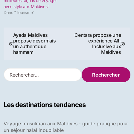
meilleures façons de voyager
avec style aux Maldives !
Dans "Tourisme"
Navigation
Ayada Maldives
Centara propose une
propose désormais
expérience All-
de
un authentique
Inclusive aux
hammam
Maldives
l’article
R
e
c
h
e
Les destinations tendances
r
c
h
Voyage musulman aux Maldives : guide pratique pour
e
un séjour halal inoubliable
r