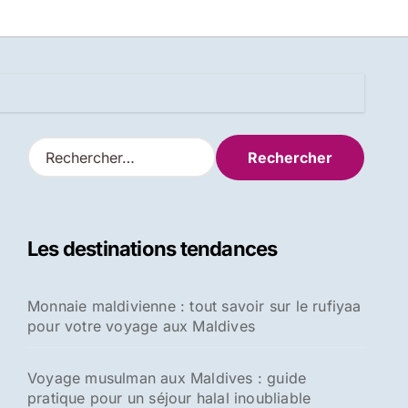
R
e
c
h
e
Les destinations tendances
r
c
h
Monnaie maldivienne : tout savoir sur le rufiyaa
e
pour votre voyage aux Maldives
r
:
Voyage musulman aux Maldives : guide
pratique pour un séjour halal inoubliable