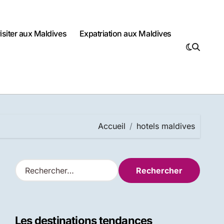
visiter aux Maldives
Expatriation aux Maldives
Accueil
hotels maldives
R
e
c
h
e
Les destinations tendances
r