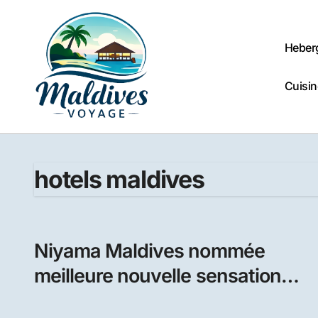
Passer
au
contenu
Heber
Cuisin
hotels maldives
Niyama Maldives nommée
meilleure nouvelle sensation
aux Tatler Travel Awards 2012