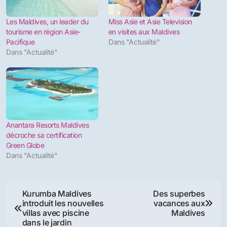
dans les premiers mois de l’année, ceux-ci ont
fortement rebondi avec une croissance à deux
chiffres pour le mois d’aout.
A LIRE AUSSI :
Dusit Thani Maldives nommé
aux World Luxury Hotel Awards 2014
Partager :
Facebook
X
Similaire