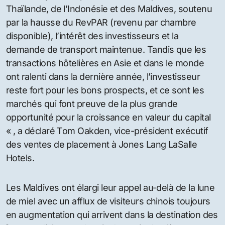
l’investissement hôtelier
par Le Maldivien
Oct 11, 2012
#
Asie-Pacifique
#
hotels maldives
#
îles paradisiaques
#
lune de miel
Selon Jones Lang LaSalle Hotels, la Thaïlande,
l’Indonésie et les Maldives sont les prochains
marchés d’investissements hôteliers à surveiller
dans la région Asie-Pacifique dans les années à
venir.