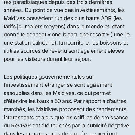
«Nous voyons un potentiel fantastique venant de la
Thaïlande, de l’Indonésie et des Maldives, soutenu
par la hausse du RevPAR (revenu par chambre
disponible), l’intérêt des investisseurs et la
demande de transport maintenue. Tandis que les
transactions hôtelières en Asie et dans le monde
ont ralenti dans la dernière année, l’investisseur
reste fort pour les bons prospects, et ce sont les
marchés qui font preuve de la plus grande
opportunité pour la croissance en valeur du capital
« , a déclaré Tom Oakden, vice-président exécutif
des ventes de placement à Jones Lang LaSalle
Hotels.
Les Maldives ont élargi leur appel au-delà de la lune
de miel avec un afflux de visiteurs chinois toujours
en augmentation qui arrivent dans la destination des