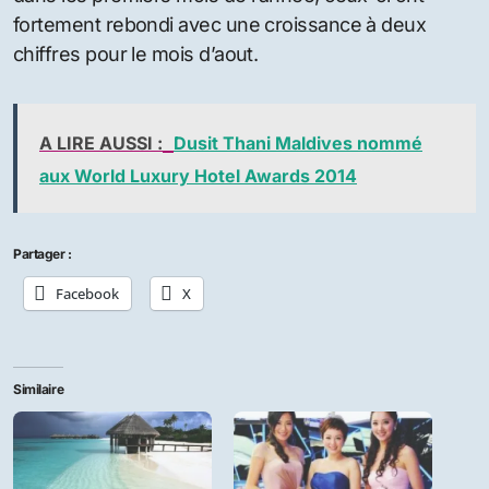
îles paradisiaques depuis des trois dernières
années. Du point de vue des investissements, les
Maldives possèdent l’un des plus hauts ADR (les
tarifs journaliers moyens) dans le monde et, étant
donné le concept « one island, one resort » ( une île,
une station balnéaire), la nourriture, les boissons et
autres sources de revenu sont également élevés
pour les visiteurs durant leur séjour.
Les politiques gouvernementales sur
l’investissement étranger se sont également
assouplies dans les Maldives, ce qui permet
d’étendre les baux à 50 ans. Par rapport à d’autres
marchés, les Maldives proposent des rendements
intéressants et alors que les chiffres de croissance
du RevPAR ont été touchés par la publicité négative