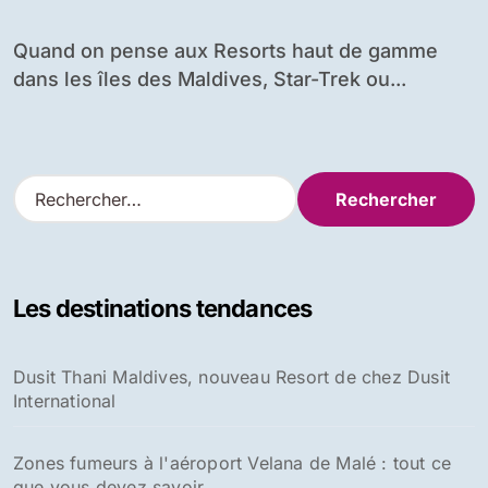
Maldives
Quand on pense aux Resorts haut de gamme
dans les îles des Maldives, Star-Trek ou...
R
e
c
h
e
Les destinations tendances
r
c
h
Dusit Thani Maldives, nouveau Resort de chez Dusit
e
International
r
:
Zones fumeurs à l'aéroport Velana de Malé : tout ce
que vous devez savoir