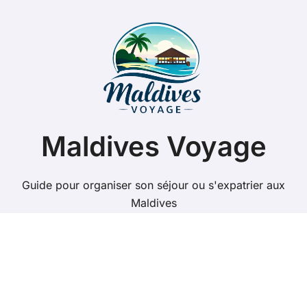
Pourboire aux Maldives : montants recommandés et
façons de procéder
Voyage musulman aux Maldives : guide pratique pour
un séjour halal inoubliable
Quel budget pour un voyage aux Maldives de 2
semaines ?
Prix d’un taxi à Malé aux Maldives : tarifs, trajets
populaires et alternatives
Garudhiya : Recette authentique du bouillon de
poisson des Maldives