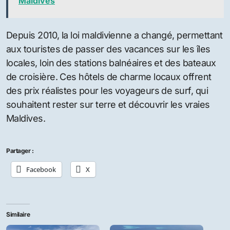
vagues. Les atolls du sud sont encore tout à fait
surfables avec des lieux de classe mondiale ….
quelques endroits secrets sont encore à trouver.
Des entreprises spécialisées organisent des
excursions en bateau sur mesure de plusieurs jours
dans la région, permettant aux surfeurs de se
déplacer facilement d’un point à un autre et de
maximiser le temps de navigation.
A LIRE AUSSI :
Faire du ski nautique aux
Maldives
Depuis 2010, la loi maldivienne a changé, permettant
aux touristes de passer des vacances sur les îles