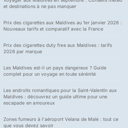
R
e
c
h
e
Les destinations tendances
r
c
h
Monnaie maldivienne : tout savoir sur le rufiyaa pour
e
votre voyage aux Maldives
r
:
Voyage musulman aux Maldives : guide pratique pour
un séjour halal inoubliable
Voyager aux Maldives en septembre : Conseils météo
et destinations à ne pas manquer
Prix des cigarettes aux Maldives au 1er janvier 2026 :