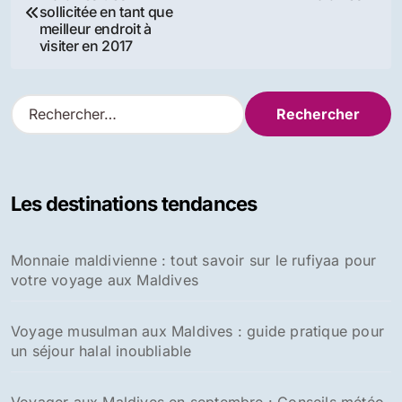
7 Lieux incontournables à
A savoir avant de se rendre
visiter aux Maldives en 2024
aux Maldives
Dans "Actualité"
Dans "Transports"
Les 5 destinations
incontournables des Maldives
à explorer en janvier
Dans "Actualité"
Navigation
La République des
Travailler aux
Maldives très
Maldives
de
sollicitée en tant que
meilleur endroit à
l’article
visiter en 2017