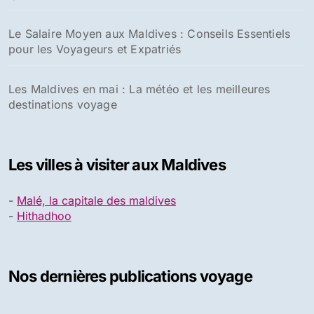
Nouveaux tarifs et comparatif avec la France
Prix des cigarettes duty free aux Maldives : tarifs
2026 par marque
Les Maldives est-il un pays dangereux ? Guide
complet pour un voyage en toute sérénité
Les endroits romantiques pour la Saint-Valentin aux
Maldives : découvrez un guide ultime pour une
escapade en amoureux
Zones fumeurs à l'aéroport Velana de Malé : tout ce
que vous devez savoir
Le Salaire Moyen aux Maldives : Conseils Essentiels
pour les Voyageurs et Expatriés