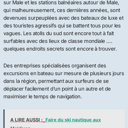
Les récents concours O’Neil Deep Blue organisés
aux Maldives ont placé les Maldives sur la carte du
monde du surf. Alors que la plupart des spots de
surf reconnus se trouvent dans l’atoll de Male, il y a
certainement plus à découvrir. Les atolls du centre-
sud Laamu et Huvadhoo sont plus exposés à la
houle qui remonte de l’Antarctique et constituent le
premier arrêt qui libère sa puissance aux confins du
sud sud / ouest de ces atolls.
La plupart des informations de surf se concentrent
sur Male et les stations balnéaires autour de Male,
qui malheureusement, ces dernières années, sont
devenues surpeuplées avec des bateaux de luxe et
des touristes agressifs qui se battent tous pour les