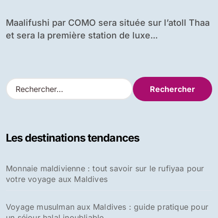
Maldives
Maalifushi par COMO sera située sur l’atoll Thaa
et sera la première station de luxe...
R
e
c
h
e
Les destinations tendances
r
c
h
Monnaie maldivienne : tout savoir sur le rufiyaa pour
e
votre voyage aux Maldives
r
:
Voyage musulman aux Maldives : guide pratique pour
un séjour halal inoubliable